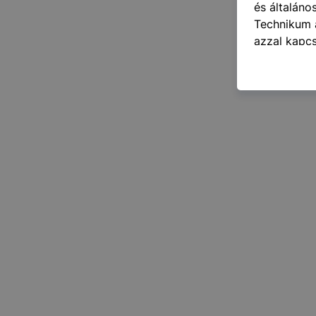
és általáno
Technikum a
azzal kapcs
honlap mely
hogyan bizt
oldalunkat,
cookie-kat
változtatás
a cookie-ka
mivel a coo
megkönnyít
megakadályo
lesznek kép
tervezettől