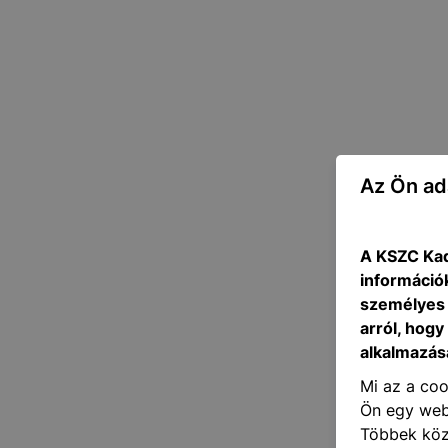
Az Ön ad
A KSZC Kad
információ
személyes 
arról, hogy
alkalmazásá
Mi az a coo
Ön egy web
Többek közö