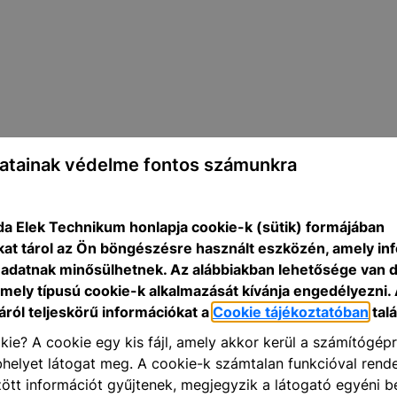
atainak védelme fontos számunkra
a Elek Technikum honlapja cookie-k (sütik) formájában
kat tárol az Ön böngészésre használt eszközén, amely in
adatnak minősülhetnek. Az alábbiakban lehetősége van 
 mely típusú cookie-k alkalmazását kívánja engedélyezni.
ról teljeskörű információkat a
Cookie tájékoztatóban
talá
kie? A cookie egy kis fájl, amely akkor kerül a számítógép
helyet látogat meg. A cookie-k számtalan funkcióval rend
tt információt gyűjtenek, megjegyzik a látogató egyéni beá