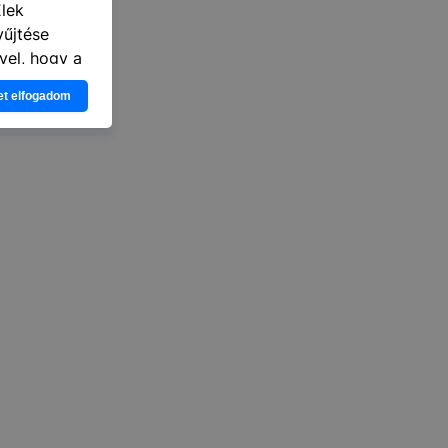
lek
yűjtése
vel, hogy a
atjuk,
et elfogadom
eglátogatja
ikapcsolni a
ásának a
 elfogadja
t, hogy
k
 nem
 a honlap a