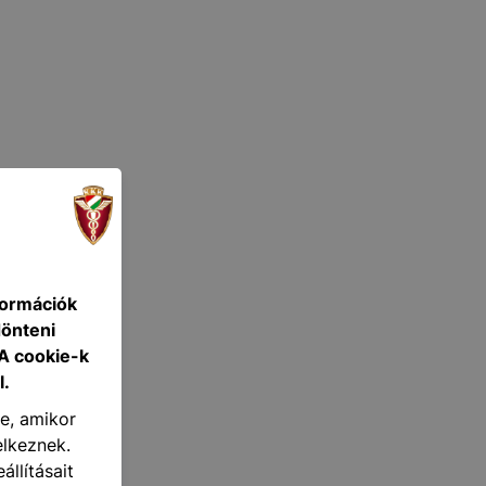
formációk
dönteni
 A cookie-k
l.
re, amikor
elkeznek.
llításait