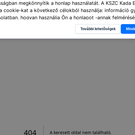
sságban megkönnyítik a honlap használatát. A KSZC Kada E
 cookie-kat a következő célokból használja: információ g
olatban, hogyan használja Ön a honlapot -annak felmérésé
ik részeit látogatja, vagy használja leginkább, így megtudh
További lehetőségek
Mind
osítsunk Önnek még jobb felhasználói élményt, ha ismét m
 honlap fejlesztése. Hogyan ellenőrizheti és hogyan tudja k
? Minden modern böngésző engedélyezi a cookie-k beállít
át. A legtöbb böngésző alapértelmezettként automatikusan
t, de ezek általában megváltoztathatók. Felhívjuk figyelmé
kie-k célja honlapunk használhatóságának és folyamataina
ése vagy lehetővé tétele, a cookie-k alkalmazásának
zása vagy törlése által előfordulhat, hogy felhasználóink
esek honlapunk funkcióinak teljes körű használatára, vagy
 eltérően fog működni böngészőjében.
404
A keresett oldal nem található
.