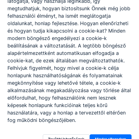
látogatja, vagy használja leginkább, így
megtudhatjuk, hogyan biztosítsunk Önnek még jobb
felhasználói élményt, ha ismét meglátogatja
oldalunkat, honlap fejlesztése. Hogyan ellenőrizheti
és hogyan tudja kikapcsolni a cookie-kat? Minden
modern böngésző engedélyezi a cookie-k
beállításának a változtatását. A legtöbb böngésző
alapértelmezettként automatikusan elfogadja a
cookie-kat, de ezek általában megváltoztathatók.
Felhívjuk figyelmét, hogy mivel a cookie-k célja
honlapunk használhatóságának és folyamatainak
megkönnyítése vagy lehetővé tétele, a cookie-k
alkalmazásának megakadályozása vagy törlése által
előfordulhat, hogy felhasználóink nem lesznek
képesek honlapunk funkcióinak teljes körű
használatára, vagy a honlap a tervezettől eltérően
fog működni böngészőjében.
Kecskeméti SZC Kada Elek Technikum