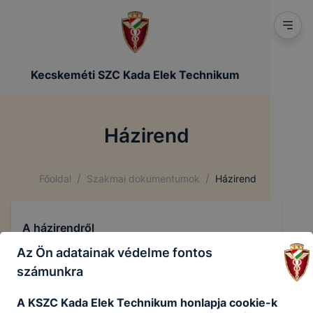
Kecskeméti SZC Kada Elek Technikum
Házirend
/
/
Főoldal
Szakmai dokumentumok
Házirend
A házirendről
Az Ön adatainak védelme fontos
Házirend
számunkra
A KSZC Kada Elek Technikum honlapja cookie-k