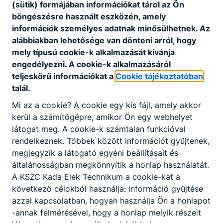
(sütik) formájában információkat tárol az Ön
A házirend letölthető PDF
böngészésre használt eszközén, amely
formátumban
információk személyes adatnak minősülhetnek. Az
alábbiakban lehetősége van dönteni arról, hogy
mely típusú cookie-k alkalmazását kívánja
Kérjük, töltse le és olvassa el figyelmesen
engedélyezni. A cookie-k alkalmazásáról
iskolánk házirendjét.
teljeskörű információkat a
Cookie tájékoztatóban
talál.
Letöltés
Mi az a cookie? A cookie egy kis fájl, amely akkor
kerül a számítógépre, amikor Ön egy webhelyet
látogat meg. A cookie-k számtalan funkcióval
rendelkeznek. Többek között információt gyűjtenek,
megjegyzik a látogató egyéni beállításait és
általánosságban megkönnyítik a honlap használatát.
A KSZC Kada Elek Technikum a cookie-kat a
Partnereink
következő célokból használja: információ gyűjtése
azzal kapcsolatban, hogyan használja Ön a honlapot
-annak felmérésével, hogy a honlap melyik részeit