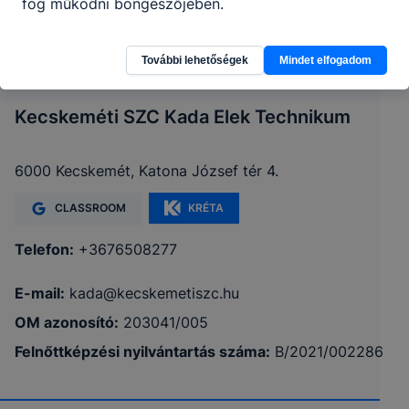
fog működni böngészőjében.
További lehetőségek
Mindet elfogadom
Kecskeméti SZC Kada Elek Technikum
6000 Kecskemét, Katona József tér 4.
CLASSROOM
KRÉTA
Telefon:
+3676508277
E-mail:
kada@kecskemetiszc.hu
OM azonosító:
203041/005
Felnőttképzési nyilvántartás száma:
B/2021/002286