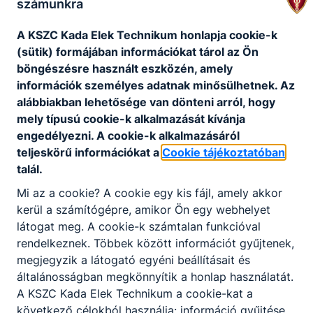
számunkra
A KSZC Kada Elek Technikum honlapja cookie-k
Projektek
(sütik) formájában információkat tárol az Ön
böngészésre használt eszközén, amely
információk személyes adatnak minősülhetnek. Az
Széchenyi 2020 projektek
alábbiakban lehetősége van dönteni arról, hogy
mely típusú cookie-k alkalmazását kívánja
engedélyezni. A cookie-k alkalmazásáról
teljeskörű információkat a
Cookie tájékoztatóban
Nincs találat
talál.
Mi az a cookie? A cookie egy kis fájl, amely akkor
kerül a számítógépre, amikor Ön egy webhelyet
látogat meg. A cookie-k számtalan funkcióval
rendelkeznek. Többek között információt gyűjtenek,
megjegyzik a látogató egyéni beállításait és
általánosságban megkönnyítik a honlap használatát.
A KSZC Kada Elek Technikum a cookie-kat a
következő célokból használja: információ gyűjtése