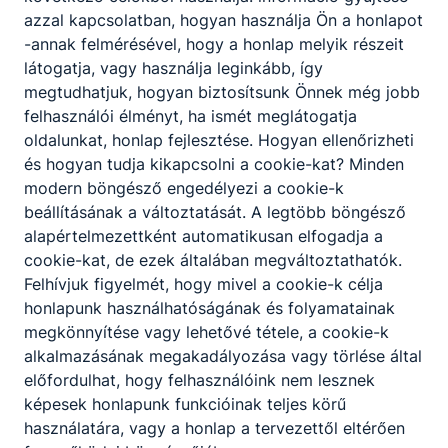
azzal kapcsolatban, hogyan használja Ön a honlapot
-annak felmérésével, hogy a honlap melyik részeit
Partnereink
látogatja, vagy használja leginkább, így
megtudhatjuk, hogyan biztosítsunk Önnek még jobb
felhasználói élményt, ha ismét meglátogatja
oldalunkat, honlap fejlesztése. Hogyan ellenőrizheti
és hogyan tudja kikapcsolni a cookie-kat? Minden
modern böngésző engedélyezi a cookie-k
beállításának a változtatását. A legtöbb böngésző
alapértelmezettként automatikusan elfogadja a
cookie-kat, de ezek általában megváltoztathatók.
Felhívjuk figyelmét, hogy mivel a cookie-k célja
honlapunk használhatóságának és folyamatainak
megkönnyítése vagy lehetővé tétele, a cookie-k
alkalmazásának megakadályozása vagy törlése által
előfordulhat, hogy felhasználóink nem lesznek
képesek honlapunk funkcióinak teljes körű
használatára, vagy a honlap a tervezettől eltérően