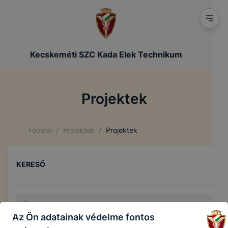
Kecskeméti SZC Kada Elek Technikum
Projektek
/
/
Főoldal
Projektek
Projektek
KERESŐ
Az Ön adatainak védelme fontos