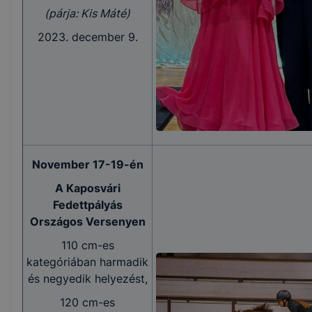
(párja: Kis Máté)
2023. december 9.
November 17-19-én
A Kaposvári
Fedettpályás
Országos Versenyen
110 cm-es
kategóriában harmadik
és negyedik helyezést,
120 cm-es