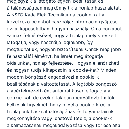
2023. szeptember
megjegyzik a látogató egyéni beállításait és
általánosságban megkönnyítik a honlap használatát.
A KSZC Kada Elek Technikum a cookie-kat a
következő célokból használja: információ gyűjtése
azzal kapcsolatban, hogyan használja Ön a honlapot
-annak felmérésével, hogy a honlap melyik részeit
Grappling U20–as
látogatja, vagy használja leginkább, így
Világbajnokságon
megtudhatjuk, hogyan biztosítsunk Önnek még jobb
3. helyezést ért el
felhasználói élményt, ha ismét meglátogatja
Nagy Lőrinc Sándor 12.
oldalunkat, honlap fejlesztése. Hogyan ellenőrizheti
b
és hogyan tudja kikapcsolni a cookie-kat? Minden
modern böngésző engedélyezi a cookie-k
2023. szeptember
beállításának a változtatását. A legtöbb böngésző
alapértelmezettként automatikusan elfogadja a
cookie-kat, de ezek általában megváltoztathatók.
Felhívjuk figyelmét, hogy mivel a cookie-k célja
honlapunk használhatóságának és folyamatainak
megkönnyítése vagy lehetővé tétele, a cookie-k
alkalmazásának megakadályozása vagy törlése által