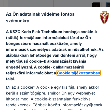
Gokart Talent Cup
Az Ön adatainak védelme fontos
Mátra Kupa 7.
számunkra
fordulón
A KSZC Kada Elek Technikum honlapja cookie-k
2. helyzést ért el
(sütik) formájában információkat tárol az Ön
Tóth Fanni Viktória 12.
böngészésre használt eszközén, amely
a
információk személyes adatnak minősülhetnek. Az
alábbiakban lehetősége van dönteni arról, hogy
mely típusú cookie-k alkalmazását kívánja
engedélyezni. A cookie-k alkalmazásáról
teljeskörű információkat a
Cookie tájékoztatóban
talál.
Rögbi Junior Európa
Bajnokságon
Mi az a cookie? A cookie egy kis fájl, amely akkor
kerül a számítógépre, amikor Ön egy webhelyet
10. helyezést ért el
látogat meg. A cookie-k számtalan funkcióval
Asztalos András 12. b
rendelkeznek. Többek között információt gyűjtenek,