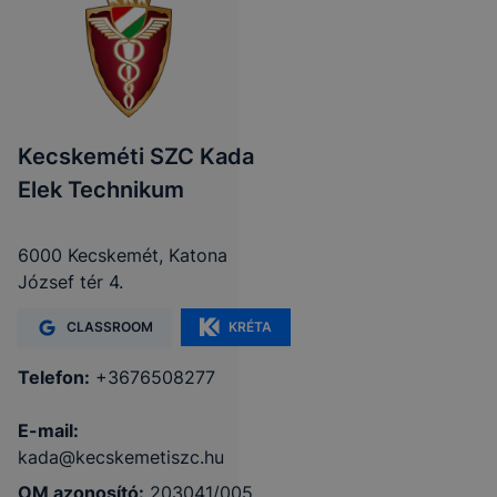
Kecskeméti SZC Kada
Elek Technikum
6000 Kecskemét, Katona
József tér 4.
CLASSROOM
KRÉTA
Telefon:
+3676508277
E-mail:
kada@kecskemetiszc.hu
OM azonosító:
203041/005