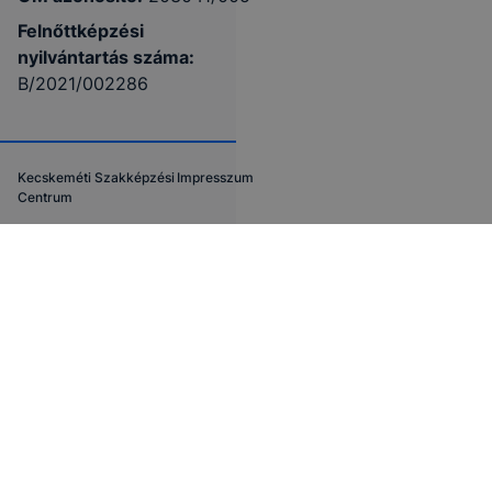
Felnőttképzési
nyilvántartás száma:
B/2021/002286
Kecskeméti Szakképzési
Impresszum
Centrum