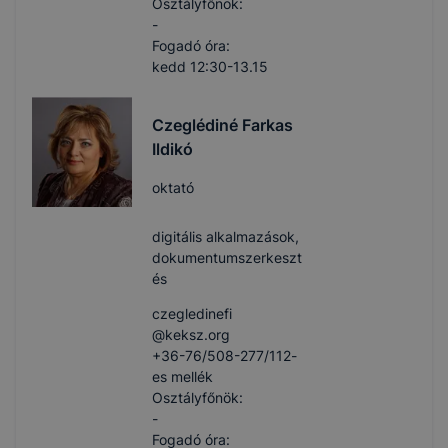
Osztályfőnök:
-
Fogadó óra:
kedd 12:30-13.15
Czeglédiné Farkas
Ildikó
oktató
digitális alkalmazások,
dokumentumszerkeszt
és
czegledinefi​
@keksz.org
+36-76/508-277/112-
es mellék
Osztályfőnök:
-
Fogadó óra: