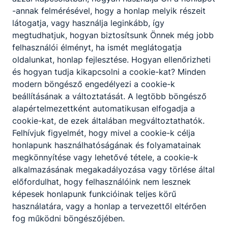
-annak felmérésével, hogy a honlap melyik részeit
Osztályfőnök:
-
látogatja, vagy használja leginkább, így
Fogadó óra:
megtudhatjuk, hogyan biztosítsunk Önnek még jobb
csütörtök 12:30-13:15
felhasználói élményt, ha ismét meglátogatja
oldalunkat, honlap fejlesztése. Hogyan ellenőrizheti
és hogyan tudja kikapcsolni a cookie-kat? Minden
Horváth Attila
modern böngésző engedélyezi a cookie-k
Gábor
beállításának a változtatását. A legtöbb böngésző
oktató
alapértelmezettként automatikusan elfogadja a
cookie-kat, de ezek általában megváltoztathatók.
számítógépes
Felhívjuk figyelmét, hogy mivel a cookie-k célja
könyvelés
honlapunk használhatóságának és folyamatainak
megkönnyítése vagy lehetővé tétele, a cookie-k
horvath.attila​
@keksz.org
alkalmazásának megakadályozása vagy törlése által
+36-76/508-277/112-
előfordulhat, hogy felhasználóink nem lesznek
es mellék
képesek honlapunk funkcióinak teljes körű
Osztályfőnök:
használatára, vagy a honlap a tervezettől eltérően
-
fog működni böngészőjében.
Fogadó óra: