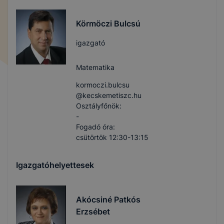
Körmöczi Bulcsú
igazgató
Matematika
kormoczi.bulcsu​
@kecskemetiszc.hu
Osztályfőnök:
-
Fogadó óra:
csütörtök 12:30-13:15
Igazgatóhelyettesek
Akócsiné Patkós
Erzsébet