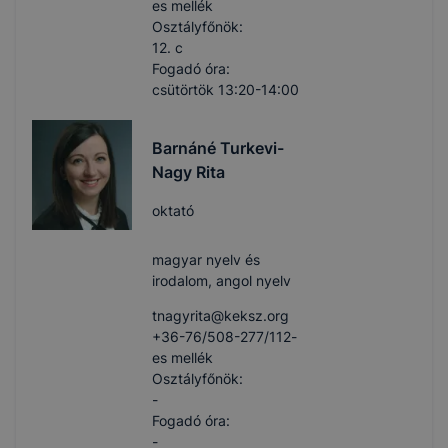
es mellék
Osztályfőnök:
12. c
Fogadó óra:
csütörtök 13:20-14:00
Barnáné Turkevi-
Nagy Rita
oktató
magyar nyelv és
irodalom, angol nyelv
tnagyrita​@keksz.org
+36-76/508-277/112-
es mellék
Osztályfőnök:
-
Fogadó óra:
-