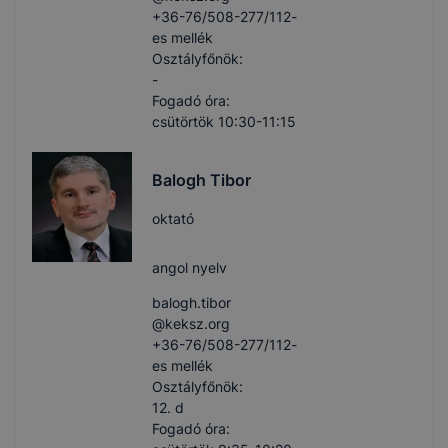
+36-76/508-277/112-
es mellék
Osztályfőnök:
-
Fogadó óra:
csütörtök 10:30-11:15
Balogh Tibor
oktató
angol nyelv
balogh.tibor​
@keksz.org
+36-76/508-277/112-
es mellék
Osztályfőnök:
12. d
Fogadó óra: