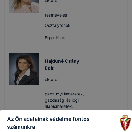
oktató
testnevelés
Osztályfőnök:
-
Fogadó óra:
-
Hajdúné Csányi
Edit
oktató
pénzügyi ismeretek,
gazdasági és jogi
alapismeretek,
gazdálkodási
Az Ön adatainak védelme fontos
ismeretek
számunkra
hajdune.edit​