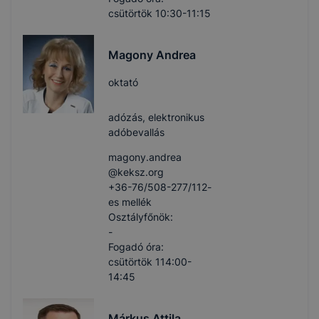
csütörtök 10:30-11:15
Magony Andrea
oktató
adózás, elektronikus
adóbevallás
magony.andrea​
@keksz.org
+36-76/508-277/112-
es mellék
Osztályfőnök:
-
Fogadó óra:
csütörtök 114:00-
14:45
Márkus Attila