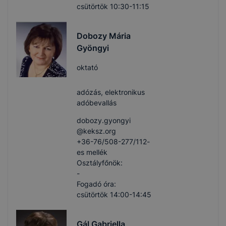
csütörtök 10:30-11:15
Dobozy Mária
Gyöngyi
oktató
adózás, elektronikus
adóbevallás
dobozy.gyongyi​
@keksz.org
+36-76/508-277/112-
es mellék
Osztályfőnök:
-
Fogadó óra:
csütörtök 14:00-14:45
Gál Gabriella