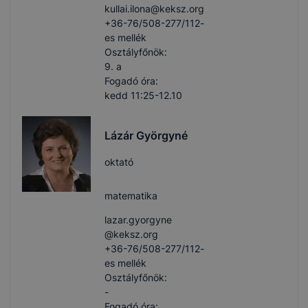
kullai.ilona​@keksz.org
+36-76/508-277/112-
es mellék
Osztályfőnök:
9. a
Fogadó óra:
kedd 11:25-12.10
Lázár Györgyné
oktató
matematika
lazar.gyorgyne​
@keksz.org
+36-76/508-277/112-
es mellék
Osztályfőnök:
-
Fogadó óra: