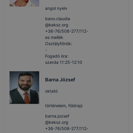
angol nyelv
bano.claudia​
@keksz.org
+36-76/508-277/112-
es mellék
Osztályfőnök:
-
Fogadó óra:
szerda 11:25-12:10
Barna József
oktató
történelem, földrajz
barna.jozsef​
@keksz.org
+36-76/508-277/112-