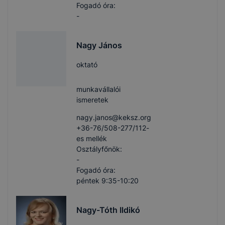
Fogadó óra:
-
Nagy János
oktató
munkavállalói
ismeretek
nagy.janos​@keksz.org
+36-76/508-277/112-
es mellék
Osztályfőnök:
-
Fogadó óra:
péntek 9:35-10:20
Nagy-Tóth Ildikó