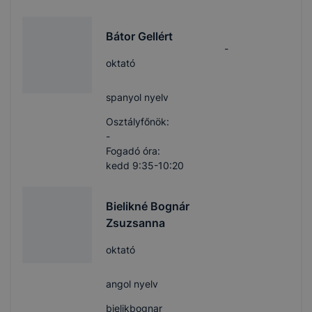
Bátor Gellért
-
oktató
spanyol nyelv
Osztályfőnök:
-
Fogadó óra:
kedd 9:35-10:20
Bielikné Bognár
Zsuzsanna
oktató
angol nyelv
bielikbognar​