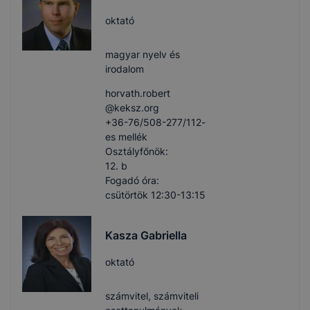
oktató
magyar nyelv és
irodalom
horvath.robert​
@keksz.org
+36-76/508-277/112-
es mellék
Osztályfőnök:
12. b
Fogadó óra:
csütörtök 12:30-13:15
Kasza Gabriella
oktató
számvitel, számviteli