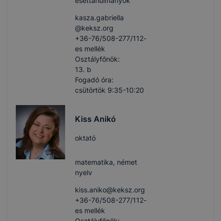
esettanulmányok
kasza.gabriella​
@keksz.org
+36-76/508-277/112-
es mellék
Osztályfőnök:
13. b
Fogadó óra:
csütörtök 9:35-10:20
Kiss Anikó
oktató
matematika, német
nyelv
kiss.aniko​@keksz.org
+36-76/508-277/112-
es mellék
Osztályfőnök: