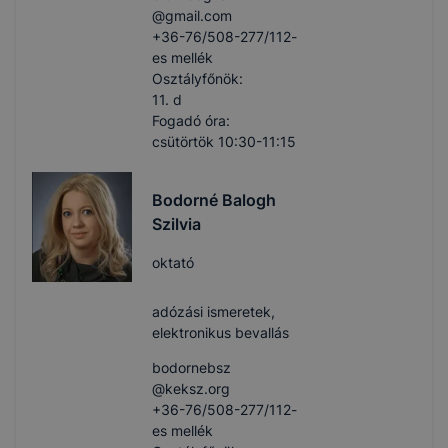
@gmail.com
+36-76/508-277/112-
es mellék
Osztályfőnök:
11. d
Fogadó óra:
csütörtök 10:30-11:15
Bodorné Balogh
Szilvia
oktató
adózási ismeretek,
elektronikus bevallás
bodornebsz​
@keksz.org
+36-76/508-277/112-
es mellék