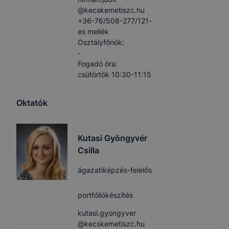
@kecskemetiszc.hu
+36-76/508-277/121-
es mellék
Osztályfőnök:
-
Fogadó óra:
csütörtök 10:30-11:15
Oktatók
Kutasi Gyöngyvér
Csilla
ágazatiképzés-felelős
portfóliókészítés
kutasi.gyongyver​
@kecskemetiszc.hu