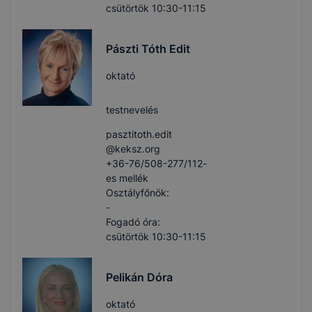
csütörtök 10:30-11:15
Pászti Tóth Edit
oktató
testnevelés
pasztitoth.edit​
@keksz.org
+36-76/508-277/112-
es mellék
Osztályfőnök:
-
Fogadó óra:
csütörtök 10:30-11:15
Pelikán Dóra
oktató