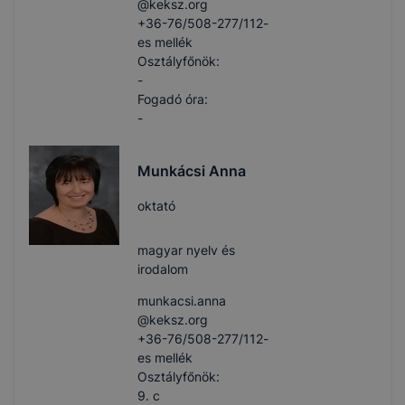
@keksz.org
+36-76/508-277/112-
es mellék
Osztályfőnök:
-
Fogadó óra:
-
Munkácsi Anna
oktató
magyar nyelv és
irodalom
munkacsi.anna​
@keksz.org
+36-76/508-277/112-
es mellék
Osztályfőnök:
9. c