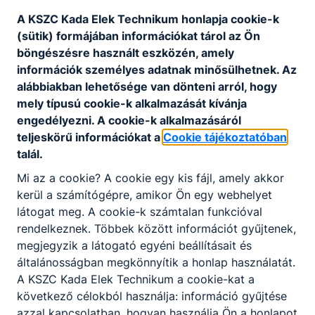
@keksz.org
A KSZC Kada Elek Technikum honlapja cookie-k
+36-76/508-277/112-
(sütik) formájában információkat tárol az Ön
es mellék
böngészésre használt eszközén, amely
Osztályfőnök:
10. b
információk személyes adatnak minősülhetnek. Az
Fogadó óra:
alábbiakban lehetősége van dönteni arról, hogy
csütörtök 10:30-11:15
mely típusú cookie-k alkalmazását kívánja
engedélyezni. A cookie-k alkalmazásáról
teljeskörű információkat a
Cookie tájékoztatóban
Heródekné Trájer
talál.
Ildikó
Mi az a cookie? A cookie egy kis fájl, amely akkor
oktató
kerül a számítógépre, amikor Ön egy webhelyet
látogat meg. A cookie-k számtalan funkcióval
Vállalkozások
rendelkeznek. Többek között információt gyűjtenek,
működtetése,
megjegyzik a látogató egyéni beállításait és
pénzügy
általánosságban megkönnyítik a honlap használatát.
herodekne.ildi​
A KSZC Kada Elek Technikum a cookie-kat a
@gmail.com
következő célokból használja: információ gyűjtése
+36-76/508-277/112-
azzal kapcsolatban, hogyan használja Ön a honlapot
es mellék