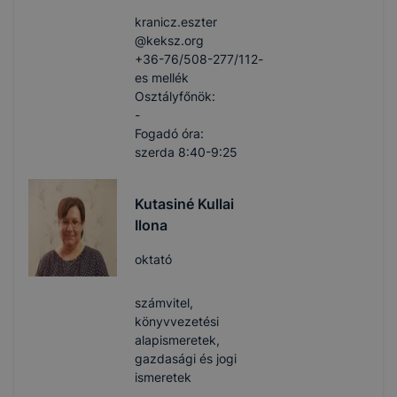
kranicz.eszter​
@keksz.org
+36-76/508-277/112-
es mellék
Osztályfőnök:
-
Fogadó óra:
szerda 8:40-9:25
Kutasiné Kullai
Ilona
oktató
számvitel,
könyvvezetési
alapismeretek,
gazdasági és jogi
ismeretek