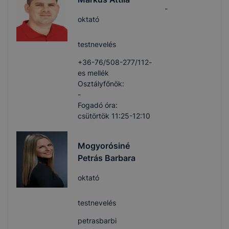
-
oktató
testnevelés
+36-76/508-277/112-
es mellék
Osztályfőnök:
-
Fogadó óra:
csütörtök 11:25-12:10
Mogyorósiné
Petrás Barbara
oktató
testnevelés
petrasbarbi​