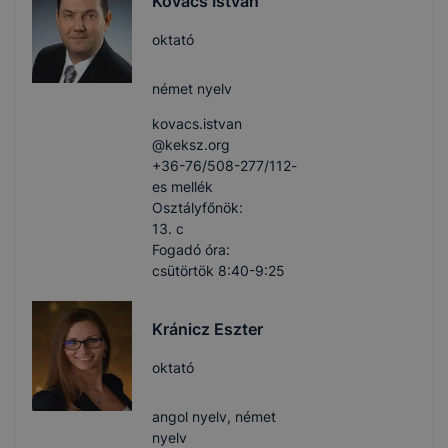
Kovács István
oktató
német nyelv
kovacs.istvan​
@keksz.org
+36-76/508-277/112-
es mellék
Osztályfőnök:
13. c
Fogadó óra:
csütörtök 8:40-9:25
Kránicz Eszter
oktató
angol nyelv, német
nyelv