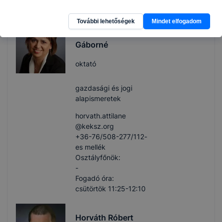
szerda 9:35-10:20
További lehetőségek
Mindet elfogadom
Horváth Attila
Gáborné
oktató
gazdasági és jogi
alapismeretek
horvath.attilane​
@keksz.org
+36-76/508-277/112-
es mellék
Osztályfőnök:
-
Fogadó óra:
csütörtök 11:25-12:10
Horváth Róbert