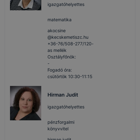
igazgatóhelyettes
matematika
akocsine​
@kecskemetiszc.hu
+36-76/508-277/120-
as mellék
Osztályfőnök:
-
Fogadó óra:
csütörtök 10:30-11:15
Hirman Judit
igazgatóhelyettes
pénzforgalmi
könyvvitel
hirman.judit​