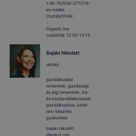
+36-76/508-277/119-
es mellék
Osztályfőnök:
-
Fogadó óra:
csütörtök 12:30-13:15
Bajáki Nikolett
oktató
gazdálkodási
ismeretek, gazdasági
és jogi ismeretek, kis-
és középvállalkozások
gazdálkodása, üzleti
terv készítés
gyakorlata
bajaki.nikolett​
@keksz.org