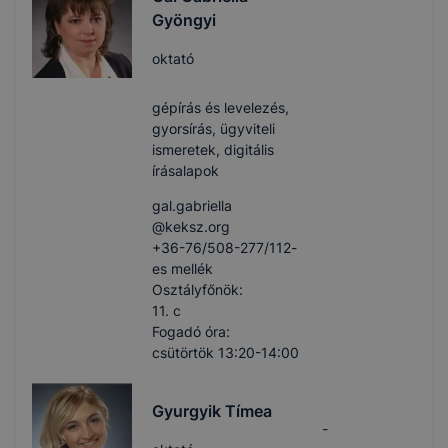
Gyöngyi
oktató
gépírás és levelezés,
gyorsírás, ügyviteli
ismeretek, digitális
írásalapok
gal.gabriella​
@keksz.org
+36-76/508-277/112-
es mellék
Osztályfőnök:
11. c
Fogadó óra:
csütörtök 13:20-14:00
Gyurgyik Tímea
-