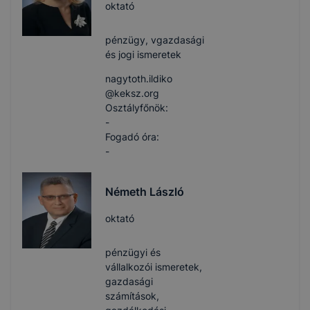
oktató
pénzügy, vgazdasági
és jogi ismeretek
nagytoth.ildiko​
@keksz.org
Osztályfőnök:
-
Fogadó óra:
-
Németh László
oktató
pénzügyi és
vállalkozói ismeretek,
gazdasági
számítások,