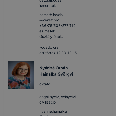
gazdálkodási
ismeretek
nemeth.laszlo​
@keksz.org
+36-76/508-277/112-
es mellék
Osztályfőnök:
-
Fogadó óra:
csütörtök 12:30-13:15
Nyáriné Orbán
Hajnalka Györgyi
oktató
angol nyelv, célnyelvi
civilizáció
nyarine.hajnalka​