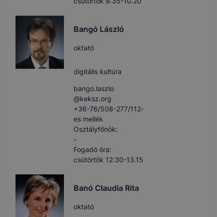
csütörtök 9:35-10:20
Bangó László
oktató
digitális kultúra
bango.laszlo​
@keksz.org
+36-76/508-277/112-
es mellék
Osztályfőnök:
-
Fogadó óra:
csütörtök 12:30-13.15
Banó Claudia Rita
oktató