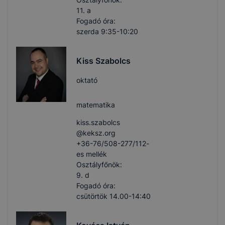
11. a
Fogadó óra:
szerda 9:35-10:20
Kiss Szabolcs
oktató
matematika
kiss.szabolcs​
@keksz.org
+36-76/508-277/112-
es mellék
Osztályfőnök:
9. d
Fogadó óra:
csütörtök 14.00-14:40