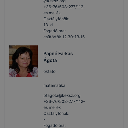
@keksz.org
+36-76/508-277/112-
es mellék
Osztályfőnök:
13. d
Fogadó óra:
csütörtök 12:30-13:15
Papné Farkas
Ágota
oktató
matematika
pfagota​@keksz.org
+36-76/508-277/112-
es mellék
Osztályfőnök:
-
Fogadó óra: