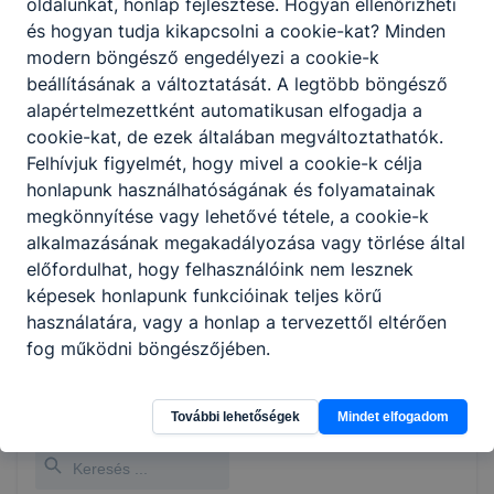
oldalunkat, honlap fejlesztése. Hogyan ellenőrizheti
és hogyan tudja kikapcsolni a cookie-kat? Minden
modern böngésző engedélyezi a cookie-k
Miben tér el ez a képzés a hagyományostól?
beállításának a változtatását. A legtöbb böngésző
alapértelmezettként automatikusan elfogadja a
A hagyományos képzésben részt vevő diákok
cookie-kat, de ezek általában megváltoztathatók.
– számos szakma esetében – tanulmányaik
Felhívjuk figyelmét, hogy mivel a cookie-k célja
végeztével kerülnek kapcsolatba az általuk
honlapunk használhatóságának és folyamatainak
választott cégekkel. A duális képzésben
megkönnyítése vagy lehetővé tétele, a cookie-k
viszont már a tanulói évek alatt lehetőségük
alkalmazásának megakadályozása vagy törlése által
nyílik gyakorlati és szakmai tapasztalatot
előfordulhat, hogy felhasználóink nem lesznek
gyűjteni, akár annál a vállalatnál, ahol később
képesek honlapunk funkcióinak teljes körű
el szeretnének helyezkedni.
használatára, vagy a honlap a tervezettől eltérően
fog működni böngészőjében.
Partnerek teljes listája a
2023/24
tanévtől
További lehetőségek
Mindet elfogadom