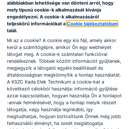
alábbiakban lehetősége van dönteni arról, hogy
munkabér illeti meg, ami önálló jövedelmet
mely típusú cookie-k alkalmazását kívánja
jelent a diákok számára már a tanulmányok
engedélyezni. A cookie-k alkalmazásáról
alatt.
teljeskörű információkat a
Cookie tájékoztatóban
talál.
Mi az a cookie? A cookie egy kis fájl, amely akkor
kerül a számítógépre, amikor Ön egy webhelyet
Miért jó ez a cégeknek?
látogat meg. A cookie-k számtalan funkcióval
rendelkeznek. Többek között információt gyűjtenek,
A cégek számára a duális képzés hosszú távú
megjegyzik a látogató egyéni beállításait és
befektetés, mert így állandó kapcsolatban
általánosságban megkönnyítik a honlap használatát.
lehetnek jól képzett pályakezdő
A KSZC Kada Elek Technikum a cookie-kat a
szakemberekkel, akikkel már tanulmányaik
következő célokból használja: információ gyűjtése
során partneri együttműködés alakul ki. A
azzal kapcsolatban, hogyan használja Ön a honlapot
diákokat még jobb teljesítményre
-annak felmérésével, hogy a honlap melyik részeit
ösztönözheti a tanulásban az, hogy
látogatja, vagy használja leginkább, így
tanulmányaik végén, ha jól teljesítenek, egy
megtudhatjuk, hogyan biztosítsunk Önnek még jobb
biztos munkahely várja őket.
felhasználói élményt, ha ismét meglátogatja