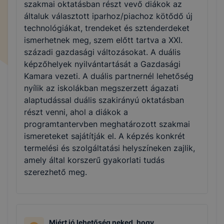
szakmai oktatásban részt vevő diákok az
általuk választott iparhoz/piachoz kötődő új
technológiákat, trendeket és sztenderdeket
ismerhetnek meg, szem előtt tartva a XXI.
századi gazdasági változásokat. A duális
képzőhelyek nyilvántartását a Gazdasági
Kamara vezeti. A duális partnernél lehetőség
nyílik az iskolákban megszerzett ágazati
alaptudással duális szakirányú oktatásban
részt venni, ahol a diákok a
programtantervben meghatározott szakmai
ismereteket sajátítják el. A képzés konkrét
termelési és szolgáltatási helyszíneken zajlik,
amely által korszerű gyakorlati tudás
szerezhető meg.
Miért jó lehetőség neked, hogy