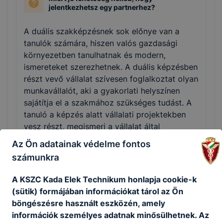
jelentkezhetsz egy partnerhez?
A duális szakképzésnek sok előnye van a
tanulók számára, hiszen valós gazdasági
környezetben tanulhatnak és modern,
ismereteket szerezhetnek. A duális képzésben
részt vevő vállalat szívesen foglalkoztat olyan
munkavállalót, aki a gyakorlati helyszínen
sajátítja el a szakmához szükséges tudást. A
tanuló a képzés alatt vállalati projektekben
vesz részt, megismeri a vállalat által
alkalmazott technológiákat, és gyakorlati
Az Ön adatainak védelme fontos
tudását az elméleti oktatásban is
számunkra
kamatoztathatja. Az adott szakterületen a
legjobb szakemberektől, vállalati
A KSZC Kada Elek Technikum honlapja cookie-k
környezetben sajátíthatja el jövőbeni
(sütik) formájában információkat tárol az Ön
szakmája alapjait. Mindemellett a duális
böngészésre használt eszközén, amely
szakmai oktatásban részt vevőket legalább
információk személyes adatnak minősülhetnek. Az
100 ezer, legfeljebb 170 ezer forint összegű