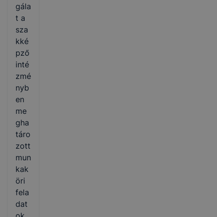
gála
t a
sza
kké
pző
inté
zmé
nyb
en
me
gha
táro
zott
mun
kak
öri
fela
dat
ok