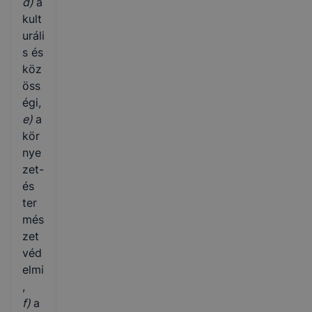
d)
a
kult
uráli
s és
köz
öss
égi,
e)
a
kör
nye
zet-
és
ter
més
zet
véd
elmi
,
f)
a