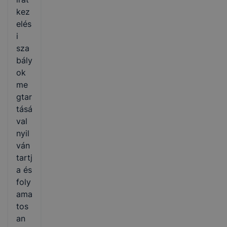
kez
elés
i
sza
bály
ok
me
gtar
tásá
val
nyil
ván
tartj
a és
foly
ama
tos
an