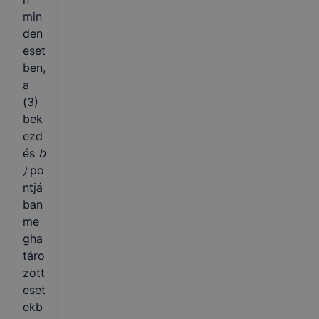
min
den
eset
ben,
a
(3)
bek
ezd
és
b
)
po
ntjá
ban
me
gha
táro
zott
eset
ekb