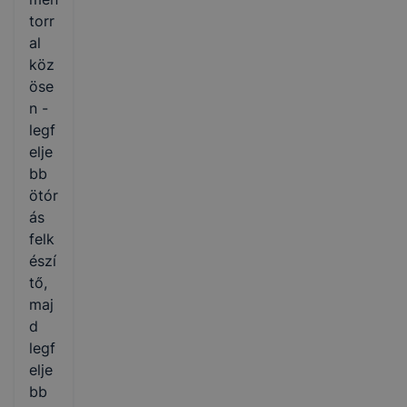
torr
al
köz
öse
n -
legf
elje
bb
ötór
ás
felk
észí
tő,
maj
d
legf
elje
bb