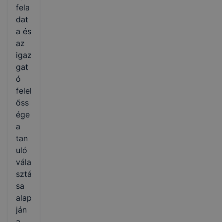
fela
dat
a és
az
igaz
gat
ó
felel
őss
ége
a
tan
uló
vála
sztá
sa
alap
ján
a