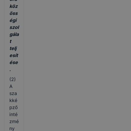
köz
öss
égi
szol
gála
t
telj
esít
ése
.
(2)
A
sza
kké
pző
inté
zmé
ny