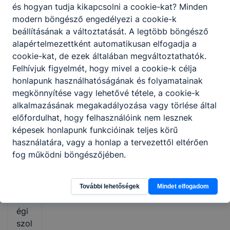
és hogyan tudja kikapcsolni a cookie-kat? Minden
idej
modern böngésző engedélyezi a cookie-k
e
beállításának a változtatását. A legtöbb böngésző
nem
alapértelmezettként automatikusan elfogadja a
szá
cookie-kat, de ezek általában megváltoztathatók.
mít
Felhívjuk figyelmét, hogy mivel a cookie-k célja
hat
honlapunk használhatóságának és folyamatainak
ó
megkönnyítése vagy lehetővé tétele, a cookie-k
be
alkalmazásának megakadályozása vagy törlése által
a
előfordulhat, hogy felhasználóink nem lesznek
telje
képesek honlapunk funkcióinak teljes körű
síté
használatára, vagy a honlap a tervezettől eltérően
sbe.
fog működni böngészőjében.
(7)
A
köz
További lehetőségek
Mindet elfogadom
öss
égi
szol