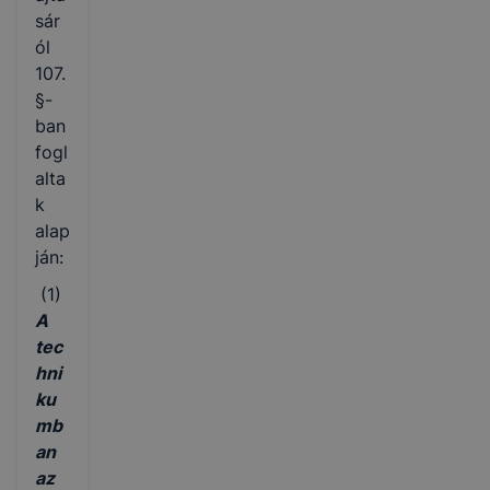
sár
ól
107.
§-
ban
fogl
alta
k
alap
ján:
(1)
A
tec
hni
ku
mb
an
az