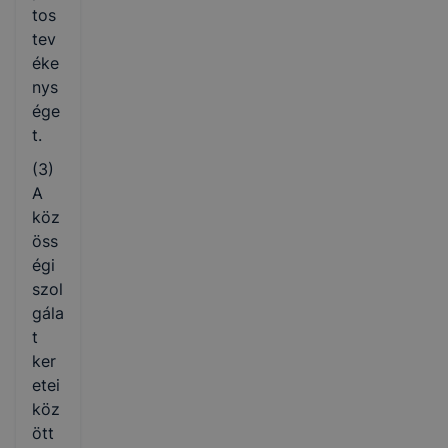
tos
tev
éke
nys
ége
t.
(3)
A
köz
öss
égi
szol
gála
t
ker
etei
köz
ött