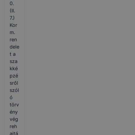
0.
(II.
7.)
Kor
m.
ren
dele
t a
sza
kké
pzé
sről
szól
ó
törv
ény
vég
reh
ajtá