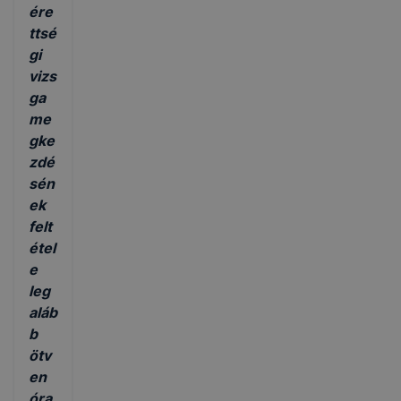
ére
ttsé
gi
vizs
ga
me
gke
zdé
sén
ek
felt
étel
e
leg
aláb
b
ötv
en
óra