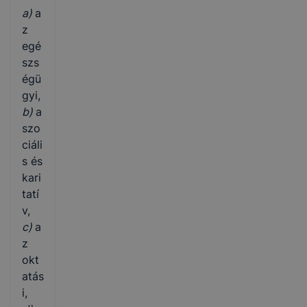
a)
a
z
egé
szs
égü
gyi,
b)
a
szo
ciáli
s és
kari
tatí
v,
c)
a
z
okt
atás
i,