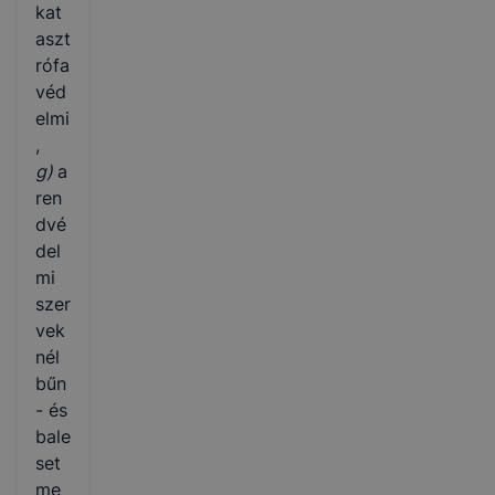
kat
aszt
rófa
véd
elmi
,
g)
a
ren
dvé
del
mi
szer
vek
nél
bűn
- és
bale
set
me