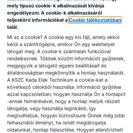
érte
mely típusú cookie-k alkalmazását kívánja
ni
engedélyezni. A cookie-k alkalmazásáról
azz
teljeskörű információkat a
Cookie tájékoztatóban
al,
talál.
hog
Mi az a cookie? A cookie egy kis fájl, amely akkor
y a
kerül a számítógépre, amikor Ön egy webhelyet
hely
látogat meg. A cookie-k számtalan funkcióval
szín
rendelkeznek. Többek között információt gyűjtenek,
re
megjegyzik a látogató egyéni beállításait és
uta
általánosságban megkönnyítik a honlap használatát.
zás
A KSZC Kada Elek Technikum a cookie-kat a
és a
következő célokból használja: információ gyűjtése
hely
azzal kapcsolatban, hogyan használja Ön a honlapot
szín
-annak felmérésével, hogy a honlap melyik részeit
ről
látogatja, vagy használja leginkább, így
haz
megtudhatjuk, hogyan biztosítsunk Önnek még jobb
aut
felhasználói élményt, ha ismét meglátogatja
azá
oldalunkat, honlap fejlesztése. Hogyan ellenőrizheti
s