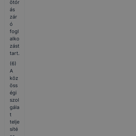
ötór
ás
zár
ó
fogl
alko
zást
tart.
(6)
A
köz
öss
égi
szol
gála
t
telje
síté