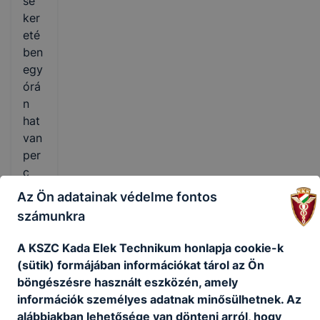
se
ker
eté
ben
egy
órá
n
hat
van
per
c
köz
Az Ön adatainak védelme fontos
öss
számunkra
égi
szol
A KSZC Kada Elek Technikum honlapja cookie-k
gála
(sütik) formájában információkat tárol az Ön
ti
böngészésre használt eszközén, amely
időt
információk személyes adatnak minősülhetnek. Az
kell
alábbiakban lehetősége van dönteni arról, hogy