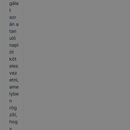
gála
t
sor
án a
tan
uló
napl
ót
köt
eles
vez
etni,
ame
lybe
n
rög
zíti,
hog
y