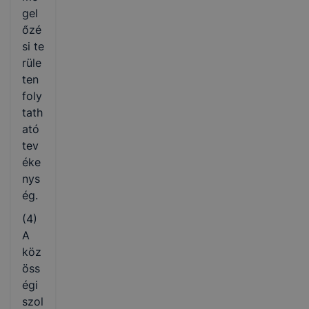
gel
őzé
si te
rüle
ten
foly
tath
ató
tev
éke
nys
ég.
(4)
A
köz
öss
égi
szol