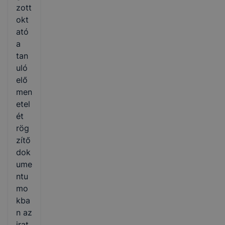
zott
okt
ató
a
tan
uló
elő
men
etel
ét
rög
zítő
dok
ume
ntu
mo
kba
n az
irat