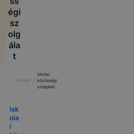
ss
égi
sz
olg
ála
t
Iskolai
/
Főoldal
közösségi
szolgálat
Isk
ola
i