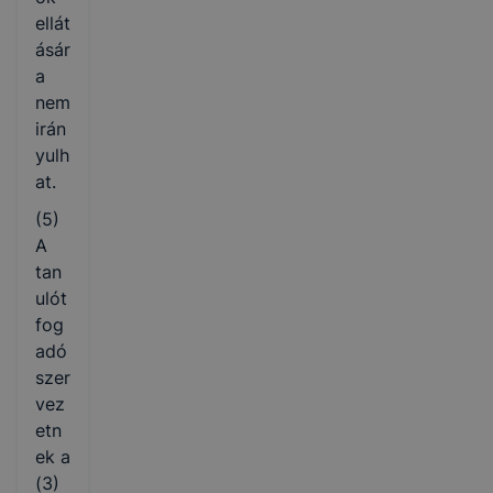
ellát
ásár
a
nem
irán
yulh
at.
(5)
A
tan
ulót
fog
adó
szer
vez
etn
ek a
(3)