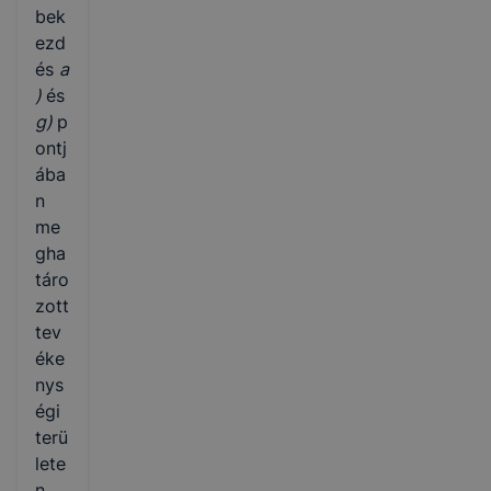
bek
ezd
és
a
)
és
g)
p
ontj
ába
n
me
gha
táro
zott
tev
éke
nys
égi
terü
lete
n