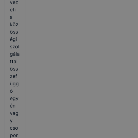
vez
eti
a
köz
öss
égi
szol
gála
ttal
öss
zef
ügg
ő
egy
éni
vag
y
cso
por