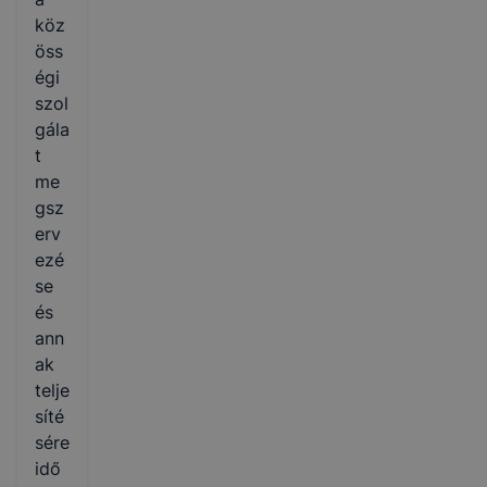
köz
öss
égi
szol
gála
t
me
gsz
erv
ezé
se
és
ann
ak
telje
síté
sére
idő