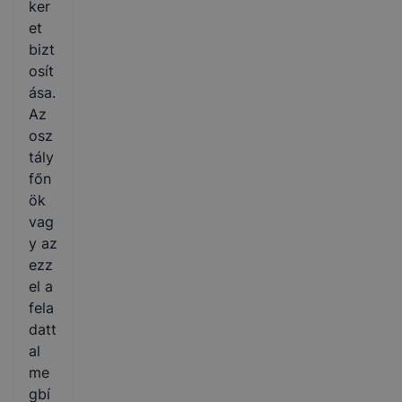
ker
et
bizt
osít
ása.
Az
osz
tály
főn
ök
vag
y az
ezz
el a
fela
datt
al
me
gbí