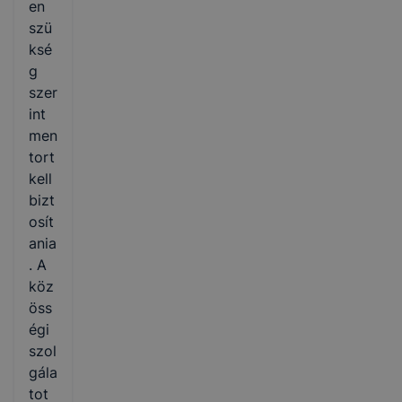
en
szü
ksé
g
szer
int
men
tort
kell
bizt
osít
ania
. A
köz
öss
égi
szol
gála
tot