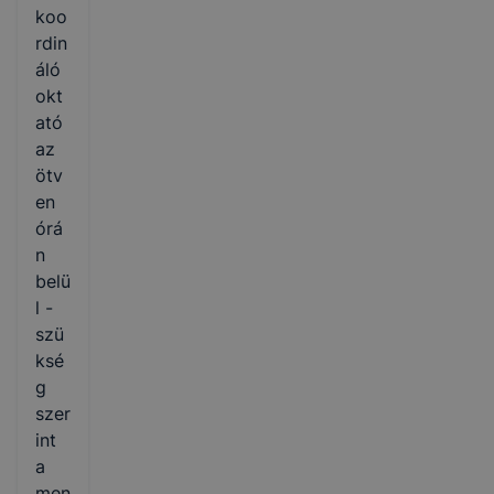
koo
rdin
áló
okt
ató
az
ötv
en
órá
n
belü
l -
szü
ksé
g
szer
int
a
men