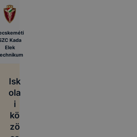
ecskeméti
SZC Kada
Elek
echnikum
Isk
ola
i
kö
zö